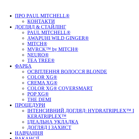
ПРО PAUL MITCHELL®
КОНТАКТИ
ДОГЛЯД & СТАЙЛIНГ
PAUL MITCHELL®
AWAPUHI WILD GINGER®
MITCH®
MVRCK™ by MITCH®
NEURO®
TEA TREE®
ФАРБА
ОСВІТЛЕННЯ ВОЛОССЯ BLONDE
COLOR XG®
CREMA XG®
COLOR XG® COVERSMART
POP XG®
THE DEMI
ПРОЦЕДУРИ
ІНТЕНСИВНИЙ ДОГЛЯД: HYDRATRIPLEX™ І
KERATRIPLEX™
ІДЕАЛЬНА УКЛАДКА
ДОГЛЯД І ЗАХИСТ
НАВЧАННЯ
ВАКАНСІЇ