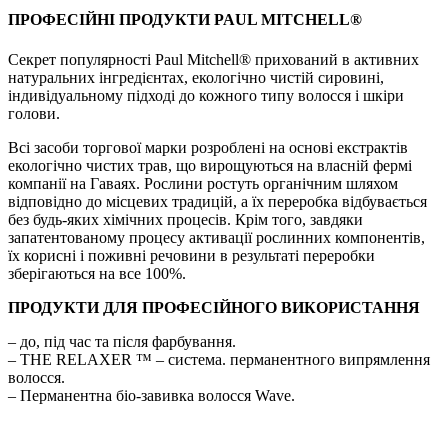
ПРОФЕСІЙНІ ПРОДУКТИ PAUL MITCHELL®
Секрет популярності Paul Mitchell® прихований в активних
натуральних інгредієнтах, екологічно чистій сировині,
індивідуальному підході до кожного типу волосся і шкіри
голови.
Всі засоби торгової марки розроблені на основі екстрактів
екологічно чистих трав, що вирощуються на власній фермі
компанії на Гаваях. Рослини ростуть органічним шляхом
відповідно до місцевих традицій, а їх переробка відбувається
без будь-яких хімічних процесів. Крім того, завдяки
запатентованому процесу активації рослинних компонентів,
їх корисні і поживні речовини в результаті переробки
зберігаються на все 100%.
ПРОДУКТИ ДЛЯ ПРОФЕСІЙНОГО ВИКОРИСТАННЯ
– до, під час та після фарбування.
– THE RELAXER ™ – система. перманентного випрямлення
волосся.
– Перманентна біо-завивка волосся Wave.