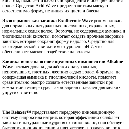
кислоты, помогает избежать повреждения и обесцвечивания
волос. Средство Acid Wave придает завиткам мягкую
естественную форму, не лишая их цвета и блеска.
Экзотермическая завивка Exothermic Wave
рекомендована
для нормальных натуральных, послушных, окрашенных,
нормальных седых волос. Формула, не содержащая аммиака и
тиогликолевой кислоты, помогает создать прочные здоровые
завитки, которые сохранят форму надолго. Средство для
экзотермической завивки имеет уровень pH 7, что
обеспечивает мягкое воздействие на волосы.
Завивка волос на основе щелочных компонентов Alkaline
Wave
рекомендована для жёстких натуральных,
непослушных, плотных, жестких седых волос. Формула, не
содержащая аммиака и тиогликолевой кислоты, помогает
сравнительно быстро создать естественные завитки при
комнатной температуре. Такой вариант идеален для мелких
упругих завитков.
The Relaxer™
представляет передовую инновационную
систему гидроксида натрия, которая эффективно ослабляет
завитки и натуральные кудри всех типов волос, способствует
быстрому проникновению и препятствует возврату волос к