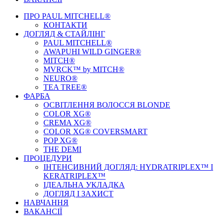
ПРО PAUL MITCHELL®
КОНТАКТИ
ДОГЛЯД & СТАЙЛIНГ
PAUL MITCHELL®
AWAPUHI WILD GINGER®
MITCH®
MVRCK™ by MITCH®
NEURO®
TEA TREE®
ФАРБА
ОСВІТЛЕННЯ ВОЛОССЯ BLONDE
COLOR XG®
CREMA XG®
COLOR XG® COVERSMART
POP XG®
THE DEMI
ПРОЦЕДУРИ
ІНТЕНСИВНИЙ ДОГЛЯД: HYDRATRIPLEX™ І
KERATRIPLEX™
ІДЕАЛЬНА УКЛАДКА
ДОГЛЯД І ЗАХИСТ
НАВЧАННЯ
ВАКАНСІЇ