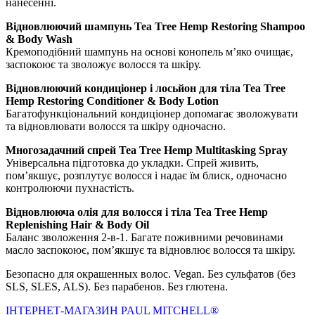
нанесенні.
Відновлюючий шампунь Tea Tree Hemp Restoring Shampoo
& Body Wash
Кремоподібний шампунь на основі конопель м’яко очищає,
заспокоює та зволожує волосся та шкіру.
Відновлюючий кондиціонер i лосьйон для тіла Tea Tree
Hemp Restoring Conditioner & Body Lotion
Багатофункціональний кондиціонер допомагає зволожувати
та відновлювати волосся та шкіру одночасно.
Многозадачний спрей Tea Tree Hemp Multitasking Spray
Універсальна підготовка до укладки. Спрей живить,
пом’якшує, розплутує волосся і надає їм блиск, одночасно
контролюючи пухнастість.
Відновлююча олія для волосся і тіла Tea Tree Hemp
Replenishing Hair & Body Oil
Баланс зволоження 2-в-1. Багате поживними речовинами
масло заспокоює, пом’якшує та відновлює волосся та шкіру.
Безопасно для окрашенных волос. Vegan. Без сульфатов (без
SLS, SLES, ALS). Без парабенов. Без глютена.
IНТЕРНЕТ-МАГАЗИН PAUL MITCHELL®