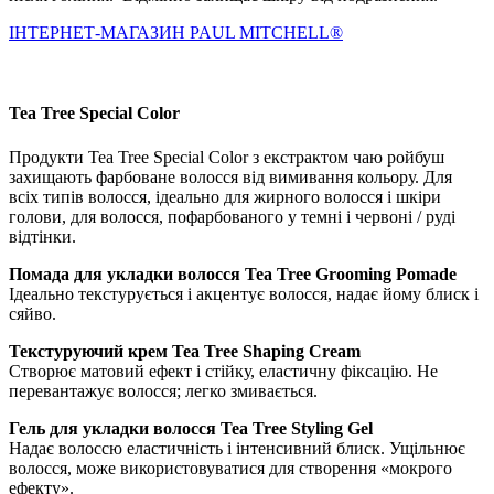
IНТЕРНЕТ-МАГАЗИН PAUL MITCHELL®
Tea Tree Special Color
Продукти Tea Tree Special Color з екстрактом чаю ройбуш
захищають фарбоване волосся від вимивання кольору. Для
всіх типів волосся, ідеально для жирного волосся і шкіри
голови, для волосся, пофарбованого у темні і червоні / руді
відтінки.
Помада для укладки волосся Tea Tree Grooming Pomade
Ідеально текстурується і акцентує волосся, надає йому блиск і
сяйво.
Текстуруючий крем Tea Tree Shaping Cream
Створює матовий ефект і стійку, еластичну фіксацію. Не
перевантажує волосся; легко змивається.
Гель для укладки волосся Tea Tree Styling Gel
Надає волоссю еластичність і інтенсивний блиск. Ущільнює
волосся, може використовуватися для створення «мокрого
ефекту».