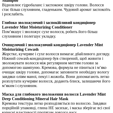
Shampoo
Відновлює гідробаланс і заспокоює шкіру голови. Волосся
стає більш слухняним, гладеньким. Чудовий аромат заспокоїть
і розслабить.
Глибоко зволожуючий і заспокійливий кондиціонер
Lavender Mint Moisturizing Conditioner
Пом’якшує і зволожує сухе волосся, робить його більш
слухняним і полегшує укладку.
Очищуючий і зволожуючий кондиціонер Lavender Mint
Moisturizing Cowash
Жорстке, кучеряве і сухе волосся вимагає дбайливого догляду.
Ніжний cowash-кондиціонер був створений, щоб живити і
зволожувати волосся між регулярним миттям голови за
допомогою шампуню. Кремова, формула не піниться і м’яко
очищає шкіру голови, допомагає заповнити необхідну вологу
завдяки оліям маноі, пекуі і жожоба. Вони допомагають легко
розплутати кучеряве волосся, додають блиск, залишаючи його
м’яким і слухняним.
Маска для глибокого зволоження волосся Lavender Mint
Deep Conditioning Mineral Hair Mask
Кремова текстура легко розподіляється по волоссю. Завдяки
порційній упаковці, глина НЕ засихає, і маска зберігає всі свої
корисні властивості протягом довгого часу.