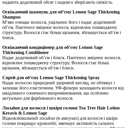
надають додатковий обсяг і надовго зберігають свіжість.
Освіжаючий шампунь для об’єму Lemon Sage Thickening
Shampoo
М’яко очищає волосся, ущільнює його і надає додатковий
об’єм. Пантенол зміцнює волосся, відновлює пошкоджену
структуру. Волосся стає більш щільним, збільшується об’єм і
блиск.
Освіжаючий кондиціонер для об’єму Lemon Sage
Thickening Conditioner
Надає додатковий об’єм і блиск. Пантенол зміцнює волосся,
відновлює пошкоджену структуру. Волосся стає більш
щільним, збільшується об’єм і блиск.
Спрей для об’єму Lemon Sage Thickening Spray
Надає волоссю природний здоровий вигляд, не обтяжує і
залишає його еластичним. УФ-фільтри захищають волосся від
шкідливого сонячного випромінювання, що особливо
актуально для фарбованого волосся.
Лосьйон для волосся і шкіри голови Tea Tree Hair Lotion
Keravis & Lemon Sage
Відновлювальний лосьйон (в ампулах) для волосся і шкіри
голови покращує кровообіг, зменшує активність сальних