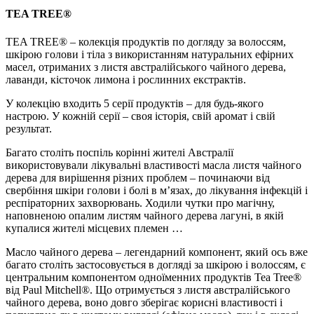
TEA TREE®
TEA TREE® – колекція продуктів по догляду за волоссям,
шкірою голови і тіла з використанням натуральних ефірних
масел, отриманих з листя австралійського чайного дерева,
лаванди, кісточок лимона і рослинних екстрактів.
У колекцію входить 5 серії продуктів – для будь-якого
настрою. У кожній серії – своя історія, свій аромат і свій
результат.
Багато століть поспіль корінні жителі Австралії
використовували лікувальні властивості масла листя чайного
дерева для вирішення різних проблем – починаючи від
свербіння шкіри голови і болі в м’язах, до лікування інфекцій і
респіраторних захворювань. Ходили чутки про магічну,
наповненою опалим листям чайного дерева лагуні, в якій
купалися жителі місцевих племен …
Масло чайного дерева – легендарний компонент, який ось вже
багато століть застосовується в догляді за шкірою і волоссям, є
центральним компонентом одноїменних продуктів Tea Tree®
від Paul Mitchell®. Що отримується з листя австралійського
чайного дерева, воно довго зберігає корисні властивості і