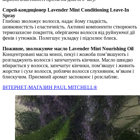
Спрей-кондиціонер Lavender Mint Conditioning Leave-In
Spray
Глибоко зволожує волосся, надає йому гладкість,
шовковистість і еластичність. Активні компоненти створюють
термозахисне покриття, оберігаючи волосся від руйнуючої дії
фенів і утюжків. Полегшує укладку і підсилює блиск.
Поживне, зволожуюче масло Lavender Mint Nourishing Oil
Концентровані масла моноі, пекуі і жожоба пом’якшують і
розгладжують волосся і запечатують кінчики. Масло швидко
вбирається у волосся, запечатує кінчики, пом’якшує і живить
жорстке і сухе волосся, роблячи волосся слухняним, м’яким і
блискучим. Приємний аромат заспокоює і розслабляє.
IНТЕРНЕТ-МАГАЗИН PAUL MITCHELL®