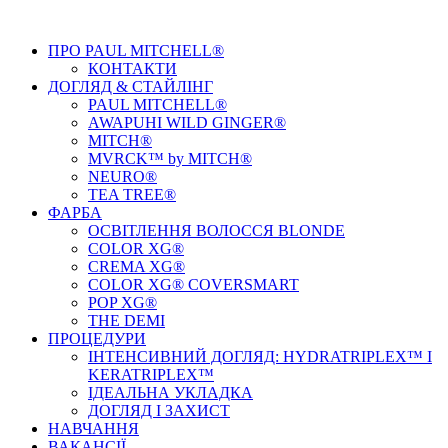
ПРО PAUL MITCHELL®
КОНТАКТИ
ДОГЛЯД & СТАЙЛIНГ
PAUL MITCHELL®
AWAPUHI WILD GINGER®
MITCH®
MVRCK™ by MITCH®
NEURO®
TEA TREE®
ФАРБА
ОСВІТЛЕННЯ ВОЛОССЯ BLONDE
COLOR XG®
CREMA XG®
COLOR XG® COVERSMART
POP XG®
THE DEMI
ПРОЦЕДУРИ
ІНТЕНСИВНИЙ ДОГЛЯД: HYDRATRIPLEX™ І
KERATRIPLEX™
ІДЕАЛЬНА УКЛАДКА
ДОГЛЯД І ЗАХИСТ
НАВЧАННЯ
ВАКАНСІЇ