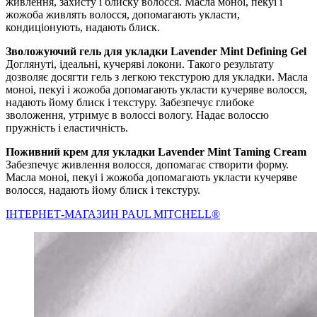
живлення, захисту і блиску волосся. Масла моноі, пекуі і
жожоба живлять волосся, допомагають укласти,
кондиціонують, надають блиск.
Зволожуючий гель для укладки Lavender Mint Defining Gel
Доглянуті, ідеальні, кучеряві локони. Такого результату
дозволяє досягти гель з легкою текстурою для укладки. Масла
моноі, пекуі і жожоба допомагають укласти кучеряве волосся,
надають йому блиск і текстуру. Забезпечує глибоке
зволоження, утримує в волоссі вологу. Надає волоссю
пружність і еластичність.
Поживний крем для укладки Lavender Mint Taming Cream
Забезпечує живлення волосся, допомагає створити форму.
Масла моноі, пекуі і жожоба допомагають укласти кучеряве
волосся, надають йому блиск і текстуру.
IНТЕРНЕТ-МАГАЗИН PAUL MITCHELL®