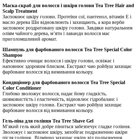
Маска-скраб для волосся і шкіри голови Tea Tree Hair and
Scalp Treatment
Заспокоює шкіру голови. Протеїни сої, пантенол, вітамін Е і
масло дерева Ши відновлюють і захищають, а кора верби
заспокоює роздратовану шкіру голови. Завдяки натуральним
оліям чайного дерева, м’яти і лаванди волосся має
приголомшливий аромат.
Шампунь для фарбованого волосся Tea Tree Special Color
Shampoo
Ефективно очищає волосся і шкіру голови, освіжає і
наповнює здоровим блиском. Екстракт чаю ройбуш захищає
фарбоване волосся від вимивання кольору.
Кондиціонер для фарбованого волосся Tea Tree Special
Color Conditioner
Глибоко зволожує волосся, надає йому гладкість,
шовковистість і еластичність, відновлює гідробаланс і
заспокоює шкіру голови. Екстракт чаю ройбуш захищає
фарбоване волосся від вимивання кольору.
Гель-піна для гоління Tea Tree Shave Gel
М’який гель який добре піниться забезпечує гладке гоління.
Зволожує і заспокоює шкіру, запобігає подразненню шкіри
після гоління. Відмінно захищає шкіру від подразнення.