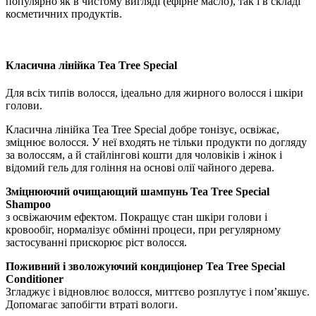
популярно як в чистому вигляді (ефірне масло), так і в складі
косметичних продуктів.
Класична лінійка Tea Tree Special
Для всіх типів волосся, ідеально для жирного волосся і шкіри
голови.
Класична лінійка Tea Tree Special добре тонізує, освіжає,
зміцнює волосся. У неї входять не тільки продукти по догляду
за волоссям, а й стайлінгові кошти для чоловіків і жінок і
відомий гель для гоління на основі олії чайного дерева.
Зміцнюючий очищающий шампунь Tea Tree Special
Shampoo
з освіжаючим ефектом. Покращує стан шкіри голови і
кровообіг, нормалізує обмінні процеси, при регулярному
застосуванні прискорює ріст волосся.
Поживний і зволожуючий кондиціонер Tea Tree Special
Conditioner
Згладжує і відновлює волосся, миттєво розплутує і пом’якшує.
Допомагає запобігти втраті вологи.