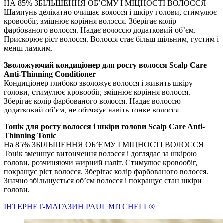
НА 85% ЗБІЛЬШЕННЯ ОБ’ЄМУ І МІЦНОСТІ ВОЛОССЯ
Шампунь делікатно очищає волосся і шкіру голови, стимулює
кровообіг, зміцнює коріння волосся. Зберігає колір
фарбованого волосся. Надає волоссю додатковий об’єм.
Прискорює ріст волосся. Волосся стає більш щільним, густим і
менш ламким.
Зволожуючий кондиціонер для росту волосся Scalp Care
Anti-Thinning Conditioner
Кондиціонер глибоко зволожує волосся і живить шкіру
голови, стимулює кровообіг, зміцнює коріння волосся.
Зберігає колір фарбованого волосся. Надає волоссю
додатковий об’єм, не обтяжує навіть тонке волосся.
Тонік для росту волосся і шкіри голови Scalp Care Anti-
Thinning Tonic
На 85% ЗБІЛЬШЕННЯ ОБ’ЄМУ І МІЦНОСТІ ВОЛОССЯ
Тонік зменшує витончення волосся і доглядає за шкірою
голови, розчиняючи жирний наліт. Стимулює кровообіг,
покращує ріст волосся. Зберігає колір фарбованого волосся.
Значно збільшується об’єм волосся і покращує стан шкіри
голови.
IНТЕРНЕТ-МАГАЗИН PAUL MITCHELL®