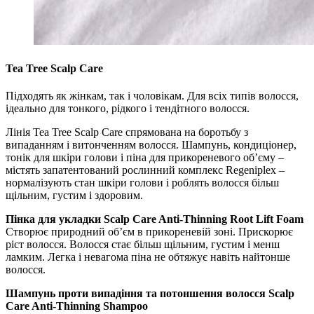
Tea Tree Scalp Care
Підходять як жінкам, так і чоловікам. Для всіх типів волосся,
ідеально для тонкого, рідкого і тендітного волосся.
Лінія Tea Tree Scalp Care спрямована на боротьбу з
випаданням і витонченням волосся. Шампунь, кондиціонер,
тонік для шкіри голови і піна для прикореневого об’єму –
містять запатентований рослинний комплекс Regeniplex –
нормалізують стан шкіри голови і роблять волосся більш
щільним, густим і здоровим.
Пінка для укладки Scalp Care Anti-Thinning Root Lift Foam
Створює природний об’єм в прикореневій зоні. Прискорює
ріст волосся. Волосся стає більш щільним, густим і менш
ламким. Легка і невагома піна не обтяжує навіть найтонше
волосся.
Шампунь проти випадіння та потоншення волосся Scalp
Care Anti-Thinning Shampoo