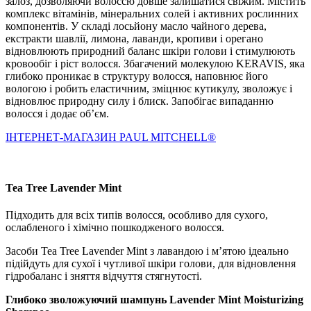
залоз, дозволяючи волоссю довше залишатися свіжим. Містить
комплекс вітамінів, мінеральних солей і активних рослинних
компонентів. У складі лосьйону масло чайного дерева,
екстракти шавлії, лимона, лаванди, кропиви і орегано
відновлюють природний баланс шкіри голови і стимулюють
кровообіг і ріст волосся. Збагачений молекулою KERAVIS, яка
глибоко проникає в структуру волосся, наповнює його
вологою і робить еластичним, зміцнює кутикулу, зволожує і
відновлює природну силу і блиск. Запобігає випаданню
волосся і додає об’єм.
IНТЕРНЕТ-МАГАЗИН PAUL MITCHELL®
Tea Tree Lavender Mint
Підходить для всіх типів волосся, особливо для сухого,
ослабленого і хімічно пошкодженого волосся.
Засоби Tea Tree Lavender Mint з лавандою і м’ятою ідеально
підійдуть для сухої і чутливої ​​шкіри голови, для відновлення
гідробаланс і зняття відчуття стягнутості.
Глибоко зволожуючий шампунь Lavender Mint Moisturizing