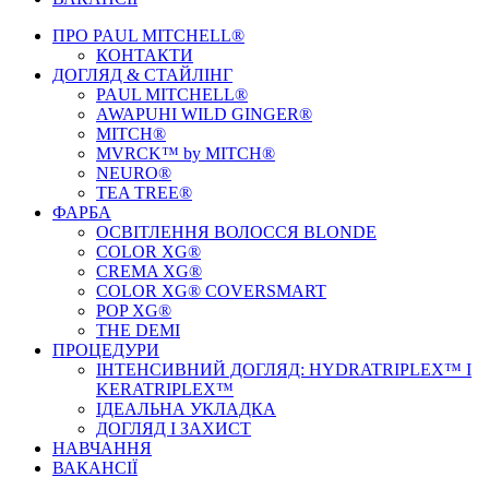
ПРО PAUL MITCHELL®
КОНТАКТИ
ДОГЛЯД & СТАЙЛIНГ
PAUL MITCHELL®
AWAPUHI WILD GINGER®
MITCH®
MVRCK™ by MITCH®
NEURO®
TEA TREE®
ФАРБА
ОСВІТЛЕННЯ ВОЛОССЯ BLONDE
COLOR XG®
CREMA XG®
COLOR XG® COVERSMART
POP XG®
THE DEMI
ПРОЦЕДУРИ
ІНТЕНСИВНИЙ ДОГЛЯД: HYDRATRIPLEX™ І
KERATRIPLEX™
ІДЕАЛЬНА УКЛАДКА
ДОГЛЯД І ЗАХИСТ
НАВЧАННЯ
ВАКАНСІЇ