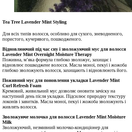
Tea Tree Lavender Mint Styling
Для всіх типів волосся, особливо для сухого, зневодненого,
пористого, кучерявого, пошкодженого.
Відновлюючий під час сну і зволожуючий мус для волосся
Lavender Mint Overnight Moisture Therapy
Поживна, м’яка формула глибоко зволожує, захищає і
відновлює пошкоджене волосся. Масла моноі, пекуі і жожоба
глибоко зволожують волосся, захищають і відновлюють його.
Поживний мус для поновлення укладки Lavender Mint
Curl Refresh Foam
Кремовий, живильний мус дозволяє оновити зачіску на
наступний день після укладки. Підсилює природну текстуру
локонів і завитків. Масла моноі, пекуі і жожоба зволожують і
живлять волосся.
Зволожуюче молочко для волосся Lavender Mint Moisture
Milk
Зволожуючий, незмивний молочко-кондиціонер для