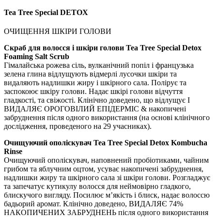
Tea Tree Special DETOX
ОЧИЩЕННЯ ШКІРИ ГОЛОВИ
Скраб для волосся і шкіри голови Tea Tree Special Detox
Foaming Salt Scrub
Гімалайська рожева сіль, вулканічний попіл і французька
зелена глина відлущують відмерлі лусочки шкіри та
видаляють надлишки жиру і шкірного сала. Полірує та
заспокоює шкіру голови. Надає шкірі голови відчуття
гладкості, та свіжості. Клінічно доведено, що відлущує І
ВИДАЛЯЄ ОРОГОВІЛИЙ ЕПІДЕРМІС & накопичені
забруднення після одного використання (на основі клінічного
дослідження, проведеного на 29 учасниках).
Очищуючий ополіскувач Tea Tree Special Detox Kombucha
Rinse
Очищуючий ополіскувач, наповнений пробіотиками, чайним
грибом та яблучним оцтом, усуває накопичені забруднення,
надлишки жиру та шкірного сала зі шкіри голови. Розгладжує
та запечатує кутикулу волосся для неймовірно гладкого,
блискучого вигляду. Посилює м’якість і блиск, надає волоссю
бадьорий аромат. Клінічно доведено, ВИДАЛЯЄ 74%
НАКОПИЧЕНИХ ЗАБРУДНЕНЬ після одного використання